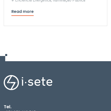
Eficiência Energética
,
Iluminação Pública
consumo de energia do Município
Read more
Tel.