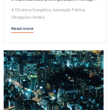
da operação e subscreveu a emissão no valor de
Eficiência Energética
,
Iluminação Pública
,
2,8 milhões de euros.
Obrigações Verdes
Read more