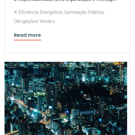
da operação e subscreveu a emissão no valor de
Eficiência Energética
,
Iluminação Pública
,
2,8 milhões de euros.
Obrigações Verdes
Read more