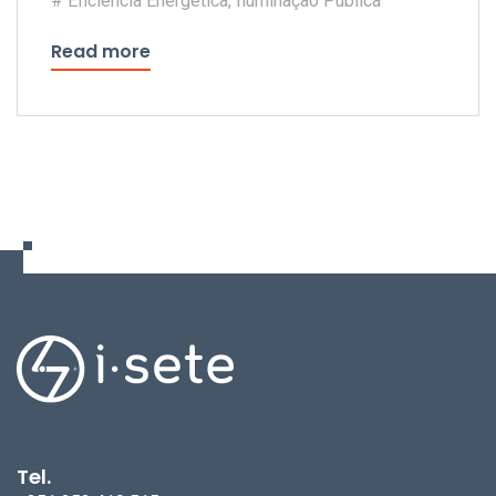
Eficiência Energética
,
Iluminação Pública
consumo de energia do Município
Read more
Tel.