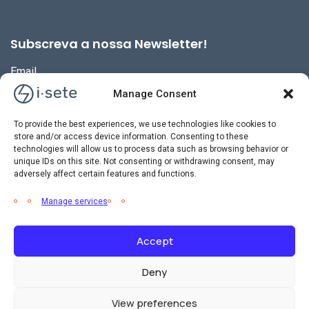
Subscreva a nossa Newsletter!
Email
Manage Consent
To provide the best experiences, we use technologies like cookies to
store and/or access device information. Consenting to these
technologies will allow us to process data such as browsing behavior or
unique IDs on this site. Not consenting or withdrawing consent, may
adversely affect certain features and functions.
Manage services
Accept
2026 © i-sete. All Rights Reserved.
Deny
Política de Privacidade
Política de Gestão Integrada
Livro de
View preferences