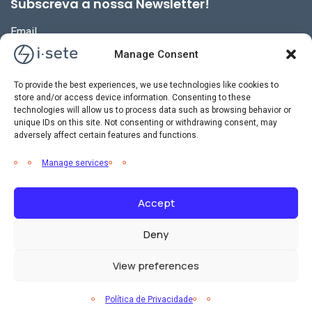
Subscreva a nossa Newsletter!
Email
Manage Consent
To provide the best experiences, we use technologies like cookies to
store and/or access device information. Consenting to these
technologies will allow us to process data such as browsing behavior or
unique IDs on this site. Not consenting or withdrawing consent, may
adversely affect certain features and functions.
Manage services
Accept
2026 © i-sete. All Rights Reserved.
Deny
Política de Privacidade
Política de Gestão Integrada
Livro de
View preferences
Reclamações
Política de Privacidade