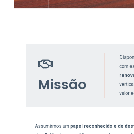
Dispon
com es
renov
Missão
vertica
valor 
Assumirmos um
papel reconhecido e de des