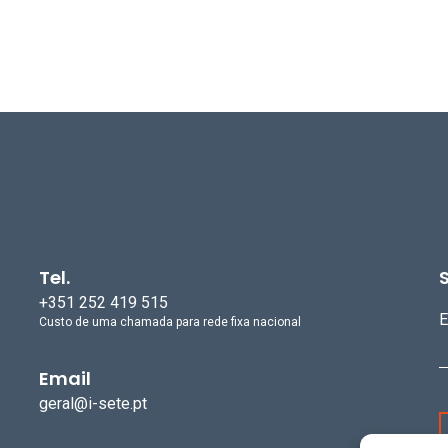
Tel.
+351 252 419 515
E
Custo de uma chamada para rede fixa nacional
Email
geral@i-sete.pt