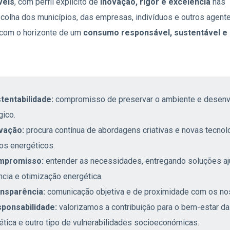
veis
, com perfil explicito de
inovação, rigor e excelência
nas
olha dos municípios, das empresas, indivíduos e outros agente
 com o horizonte de um
consumo responsável, sustentável e
tentabilidade:
compromisso de preservar o ambiente e desenvo
gico.
vação:
procura contínua de abordagens criativas e novas tecnol
tos energéticos.
mpromisso:
entender as necessidades, entregando soluções aj
ncia e otimização energética.
nsparência:
comunicação objetiva e de proximidade com os no
ponsabilidade:
valorizamos a contribuição para o bem-estar da
ética e outro tipo de vulnerabilidades socioeconómicas.