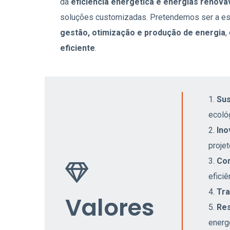
da
eficiência energética e energias renová
soluções customizadas. Pretendemos ser a esc
gestão, otimização e produção de energia
,
eficiente
.
Sus
ecoló
Ino
proje
Co
eficiê
Tra
Valores
Res
energ