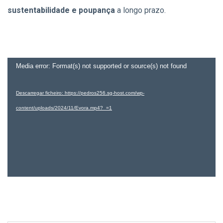
sustentabilidade e poupança
a longo prazo.
Reprodutor
Media error: Format(s) not supported or source(s) not found
de
Descarregar ficheiro: https://pedros256.sg-host.com/wp-
vídeo
content/uploads/2024/11/Evora.mp4?_=1